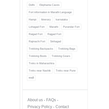
Delhi
Elephanta Caves
Fort information in Marathi Language
Hampi
Itinerary
karnataka
Lohagad Fort
Marathi
Purandar Fort
Raigad Fort
Rajgad Fort
Rajmachi Fort
Sinhagad
Trekking Backpacks
Trekking Bags
Trekking Boots
Trekking Gears
Treks in Maharashtra
Treks near Nashik
Treks near Pune
मराठी
About us
FAQs
Privacy Policy
Contact