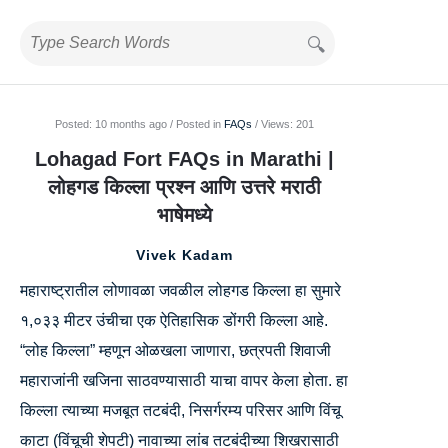
Posted:
10 months ago
Posted in
FAQs
Views: 201
BestIndianTreks.com
Lohagad Fort FAQs in Marathi |
Latest
लोहगड किल्ला प्रश्न आणि उत्तरे मराठी
Articles
भाषेमध्ये
Vivek Kadam
महाराष्ट्रातील लोणावळा जवळील लोहगड किल्ला हा सुमारे
१,०३३ मीटर उंचीचा एक ऐतिहासिक डोंगरी किल्ला आहे.
“लोह किल्ला” म्हणून ओळखला जाणारा, छत्रपती शिवाजी
महाराजांनी खजिना साठवण्यासाठी याचा वापर केला होता. हा
किल्ला त्याच्या मजबूत तटबंदी, निसर्गरम्य परिसर आणि विंचू
काटा (विंचूची शेपटी) नावाच्या लांब तटबंदीच्या शिखरासाठी